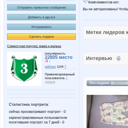
Комплиментов нет.
Отправить приватное сообщение
Вы не авторизованы! Чтоб
Добавить в друзья
Игнорировать
Метки лидеров
Сделать подарок
Совместная покупка: мама и малыш
популярность:
22805 место
Интервью
-1 ↓
рейтинг
1144
?
Привилегированный
пользователь
3
уровня
Последние
фотогра
Статистика портрета:
сейчас просматривают портрет - 0
зарегистрированные пользователи
посетившие портрет за 7 дней - 0